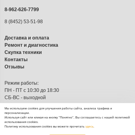
8-962-626-7799
8 (8452) 53-51-98
Доставка и оплата
Ремонт и диагностика
Скупка техники
Контакты
Отзывы
Режим работы:
ПН - ПТ с 10:30 до 18:30
СБ-ВС - выходной
Мы используем cookies для улучшения работы сайта, анализа трафика и
персонализации.
Используя сайт или кликая на кнопку "Понятно", Вы соглашаетесь с нашей политикой
ЭВМка - компьютерный
© 2013 - 2026
использования cookies.
комиссионный магазин
Политику использования cookies вы можете прочитать
здесь
.
Создание сайтов Mikhail Degtyarev