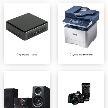
Скупка неттопов
Скупка оргтехники